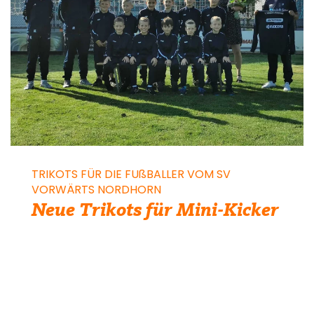
TRIKOTS FÜR DIE FUßBALLER VOM SV
VORWÄRTS NORDHORN
Neue Trikots für Mini-Kicker
Bei Leidenschaft und Ambitionen helfen
wir ja immer gerne. Die Mini-Kicker vom
SV Vorwärts Nordhorn
waren alle aus
ihren Trikots gewachsen und