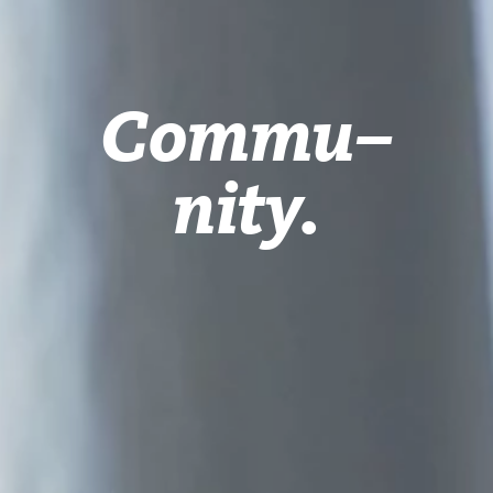
Commu
–
nity.