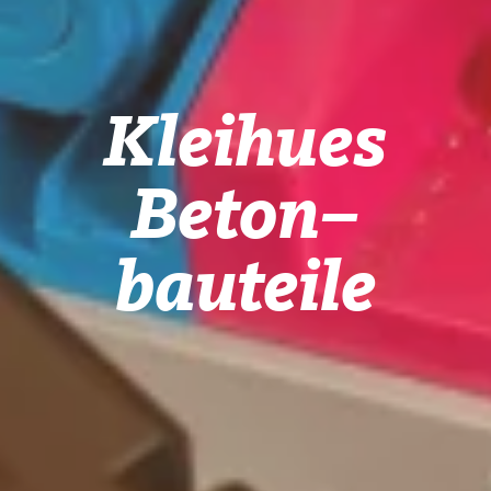
Kleihues
Beton
–
bauteile