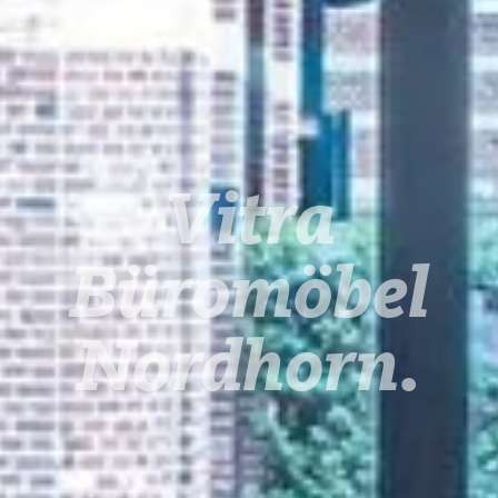
Vitra
Büromöbel
Nordhorn.