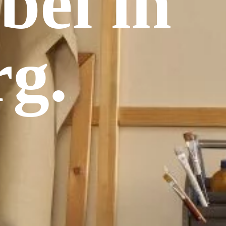
bel in
g.