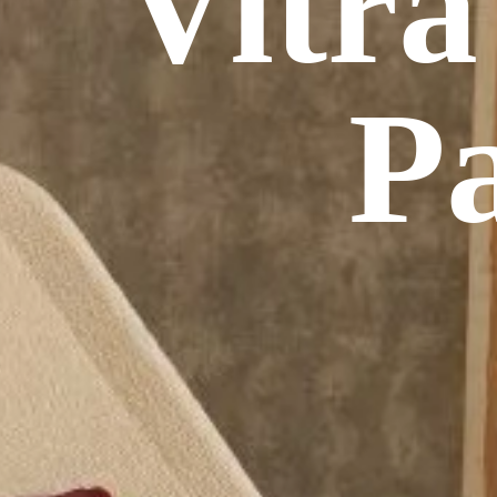
Vitra
P