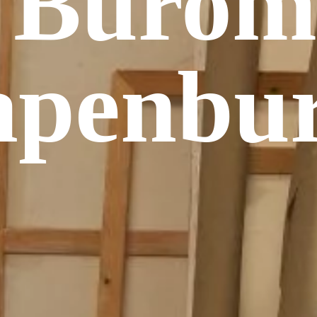
 Bürom
apenbur